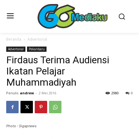
Beranda
Advertorial
Advertorial
Pekanbaru
Firdaus Terima Audiensi
Ikatan Pelajar
Muhammadiyah
Penulis
andrew
-
2 Mei 2016
2980
0
Photo : Sigapnews