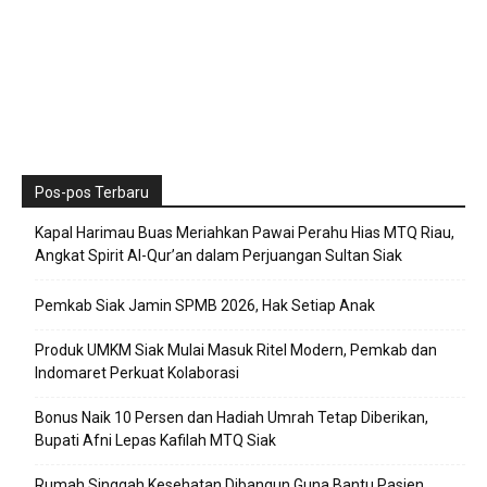
Pos-pos Terbaru
Kapal Harimau Buas Meriahkan Pawai Perahu Hias MTQ Riau,
Angkat Spirit Al-Qur’an dalam Perjuangan Sultan Siak
Pemkab Siak Jamin SPMB 2026, Hak Setiap Anak
Produk UMKM Siak Mulai Masuk Ritel Modern, Pemkab dan
Indomaret Perkuat Kolaborasi
Bonus Naik 10 Persen dan Hadiah Umrah Tetap Diberikan,
Bupati Afni Lepas Kafilah MTQ Siak
Rumah Singgah Kesehatan Dibangun Guna Bantu Pasien