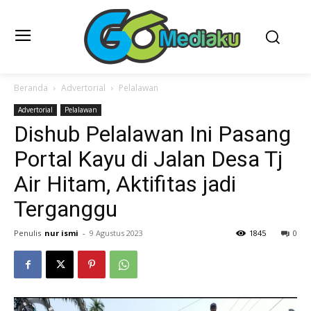
Beranda
Advertorial
Pelalawan
Advertorial
Pelalawan
Dishub Pelalawan Ini Pasang
Portal Kayu di Jalan Desa Tj
Air Hitam, Aktifitas jadi
Terganggu
Penulis
nur ismi
-
9 Agustus 2023
1845
0