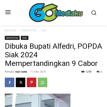
Beranda
Advertorial
Siak
Advertorial
Siak
Dibuka Bupati Alfedri, POPDA
Siak 2024
Mempertandingkan 9 Cabor
Penulis
nur ismi
-
11 Mei 2024
1259
0