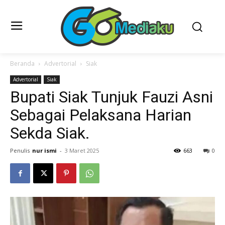
Beranda
Advertorial
Siak
Advertorial
Siak
Bupati Siak Tunjuk Fauzi Asni
Sebagai Pelaksana Harian
Sekda Siak.
Penulis
nur ismi
-
3 Maret 2025
663
0