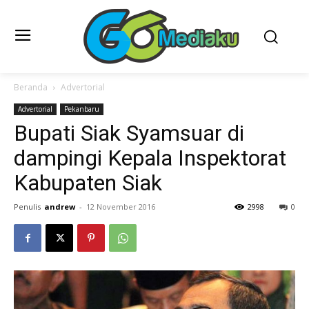
Beranda
Advertorial
Advertorial
Pekanbaru
Bupati Siak Syamsuar di
dampingi Kepala Inspektorat
Kabupaten Siak
Penulis
andrew
-
12 November 2016
2998
0