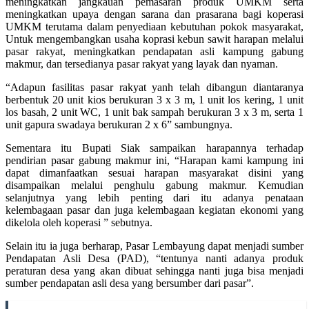
meningkatkan jangkauan pemasaran produk UMKM serta
meningkatkan upaya dengan sarana dan prasarana bagi koperasi
UMKM terutama dalam penyediaan kebutuhan pokok masyarakat,
Untuk mengembangkan usaha koprasi kebun sawit harapan melalui
pasar rakyat, meningkatkan pendapatan asli kampung gabung
makmur, dan tersedianya pasar rakyat yang layak dan nyaman.
“Adapun fasilitas pasar rakyat yanh telah dibangun diantaranya
berbentuk 20 unit kios berukuran 3 x 3 m, 1 unit los kering, 1 unit
los basah, 2 unit WC, 1 unit bak sampah berukuran 3 x 3 m, serta 1
unit gapura swadaya berukuran 2 x 6” sambungnya.
Sementara itu Bupati Siak sampaikan harapannya terhadap
pendirian pasar gabung makmur ini, “Harapan kami kampung ini
dapat dimanfaatkan sesuai harapan masyarakat disini yang
disampaikan melalui penghulu gabung makmur. Kemudian
selanjutnya yang lebih penting dari itu adanya penataan
kelembagaan pasar dan juga kelembagaan kegiatan ekonomi yang
dikelola oleh koperasi ” sebutnya.
Selain itu ia juga berharap, Pasar Lembayung dapat menjadi sumber
Pendapatan Asli Desa (PAD), “tentunya nanti adanya produk
peraturan desa yang akan dibuat sehingga nanti juga bisa menjadi
sumber pendapatan asli desa yang bersumber dari pasar”.