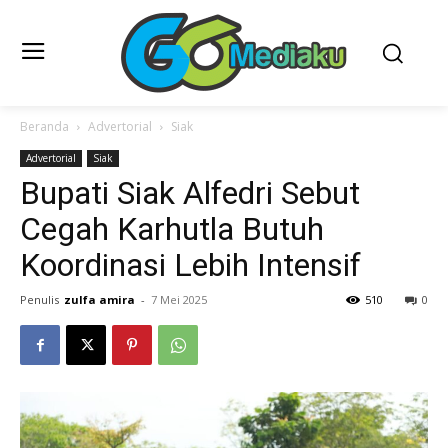
Beranda
Advertorial
Siak
Advertorial
Siak
Bupati Siak Alfedri Sebut
Cegah Karhutla Butuh
Koordinasi Lebih Intensif
Penulis
zulfa amira
-
7 Mei 2025
510
0