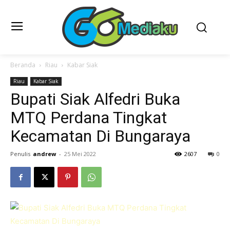
Beranda
Riau
Kabar Siak
Riau
Kabar Siak
Bupati Siak Alfedri Buka
MTQ Perdana Tingkat
Kecamatan Di Bungaraya
Penulis
andrew
-
25 Mei 2022
2607
0