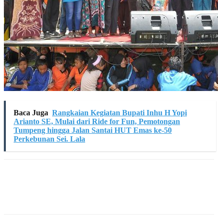
Baca Juga
Rangkaian Kegiatan Bupati Inhu H Yopi
Arianto SE, Mulai dari Ride for Fun, Pemotongan
Tumpeng hingga Jalan Santai HUT Emas ke-50
Perkebunan Sei. Lala