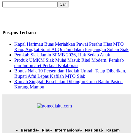
Pos-pos Terbaru
Kapal Harimau Buas Meriahkan Pawai Perahu Hias MTQ
Riau, Angkat Spirit Al-Qur’an dalam Perjuangan Sultan Siak
Pemkab Siak Jamin SPMB 2026, Hak Setiap Anak
Produk UMKM Siak Mulai Masuk Ritel Modern, Pemkab
dan Indomaret Perkuat Kolaborasi
Bonus Naik 10 Persen dan Hadiah Umrah Tetap Diberikan,
Bupati Afni Lepas Kafilah MTQ Siak
Rumah Singgah Kesehatan Dibangun Guna Bantu Pasien
Kurang Mampu
Beranda
Riau
Internasional
Nasional
Ragam