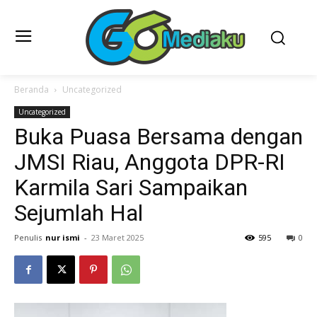
Beranda
Uncategorized
Uncategorized
Buka Puasa Bersama dengan
JMSI Riau, Anggota DPR-RI
Karmila Sari Sampaikan
Sejumlah Hal
Penulis
nur ismi
-
23 Maret 2025
595
0