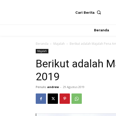
Cari Berita
Beranda
Beranda
Majalah
Berikut adalah Majalah Pena Am
Majalah
Berikut adalah M
2019
Penulis
andrew
-
29 Agustus 2019