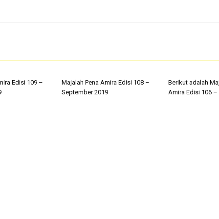
ira Edisi 109 –
Majalah Pena Amira Edisi 108 –
Berikut adalah Ma
9
September 2019
Amira Edisi 106 – 