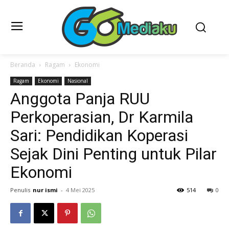
Beranda
Ragam
Ekonomi
Ragam
Ekonomi
Nasional
Anggota Panja RUU
Perkoperasian, Dr Karmila
Sari: Pendidikan Koperasi
Sejak Dini Penting untuk Pilar
Ekonomi
Penulis
nur ismi
-
4 Mei 2025
514
0