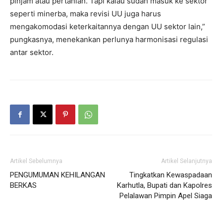
pinjam atau pertanian. Tapi kalau sudah masuk ke sektor
seperti minerba, maka revisi UU juga harus
mengakomodasi keterkaitannya dengan UU sektor lain,”
pungkasnya, menekankan perlunya harmonisasi regulasi
antar sektor.
Artikel Sebelumnya
Artikel Selanjutnya
PENGUMUMAN KEHILANGAN
Tingkatkan Kewaspadaan
BERKAS
Karhutla, Bupati dan Kapolres
Pelalawan Pimpin Apel Siaga