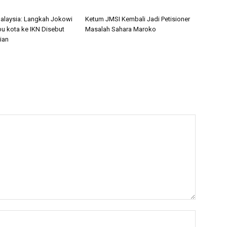
alaysia: Langkah Jokowi
Ketum JMSI Kembali Jadi Petisioner
bu kota ke IKN Disebut
Masalah Sahara Maroko
ian