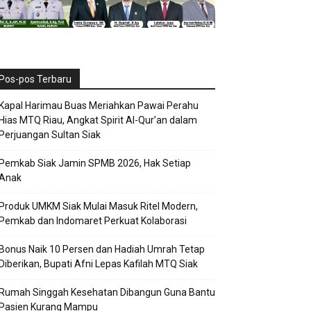
Pos-pos Terbaru
Kapal Harimau Buas Meriahkan Pawai Perahu
Hias MTQ Riau, Angkat Spirit Al-Qur’an dalam
Perjuangan Sultan Siak
Pemkab Siak Jamin SPMB 2026, Hak Setiap
Anak
Produk UMKM Siak Mulai Masuk Ritel Modern,
Pemkab dan Indomaret Perkuat Kolaborasi
Bonus Naik 10 Persen dan Hadiah Umrah Tetap
Diberikan, Bupati Afni Lepas Kafilah MTQ Siak
Rumah Singgah Kesehatan Dibangun Guna Bantu
Pasien Kurang Mampu