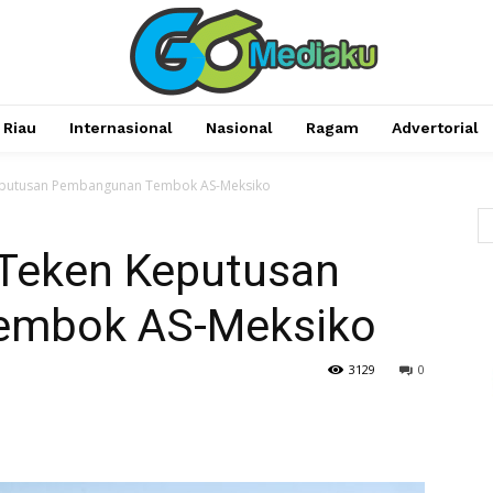
Riau
Internasional
Nasional
Ragam
Advertorial
eputusan Pembangunan Tembok AS-Meksiko
 Teken Keputusan
embok AS-Meksiko
3129
0