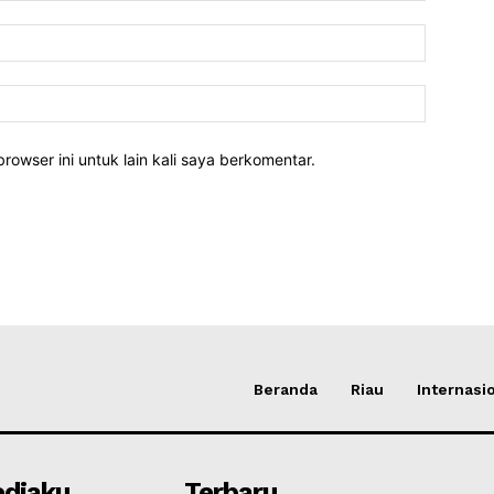
rowser ini untuk lain kali saya berkomentar.
Beranda
Riau
Internasi
diaku
Terbaru