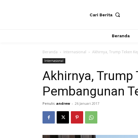
Cari Berita
Beranda
Beranda
Internasional
Akhirnya, Trump Teken K
Internasional
Akhirnya, Trump
Pembangunan T
Penulis
andrew
-
26 Januari 2017