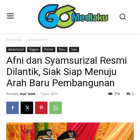
Beranda
Advertorial
Advertorial
Ragam
Politik
Riau
Siak
Afni dan Syamsurizal Resmi
Dilantik, Siak Siap Menuju
Arah Baru Pembangunan
Penulis
nur ismi
-
5 Juni 2025
716
0